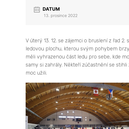
DATUM
13. prosince 2022
V úterý 13. 12. se zájemci o bruslení z řad 
ledovou plochu, kterou svým pohybem brzy vyp
měli vyhrazenou část ledu pro sebe, kde moh
samy si zahrály. Někteří zúčastnění se stihl
moc užili.