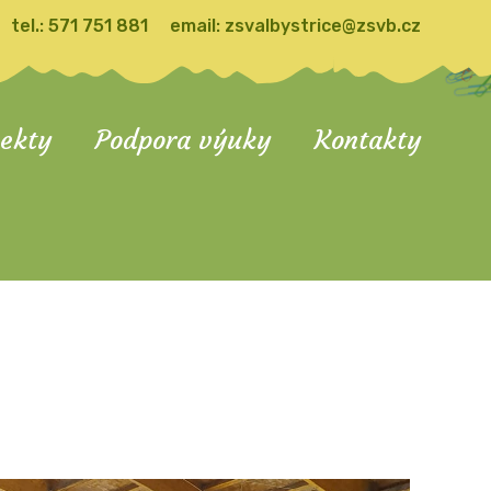
tel.:
571 751 881
email:
zsvalbystrice@zsvb.cz
jekty
Podpora výuky
Kontakty