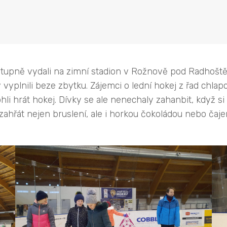
2. stupně vydali na zimní stadion v Rožnově pod Radhošt
lnili beze zbytku. Zájemci o lední hokej z řad chlapců 
li hrát hokej. Dívky se ale nenechaly zahanbit, když si
i zahřát nejen bruslení, ale i horkou čokoládou nebo čaj