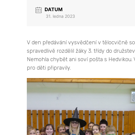
DATUM
31. ledna 2023
V den předávání vysvědčení v tělocvičně sout
spravedlivě rozdělil žáky 3. třídy do družste
Nemohla chybět ani soví pošta s Hedvikou. Vš
pro děti připravily.