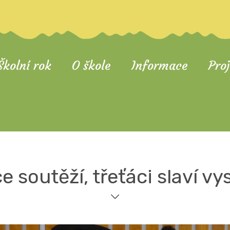
Školní rok
O škole
Informace
Pro
e soutěží, třeťáci slaví vy