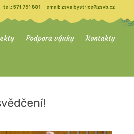
tel.:
571 751 881
email:
zsvalbystrice@zsvb.cz
jekty
Podpora výuky
Kontakty
svědčení!