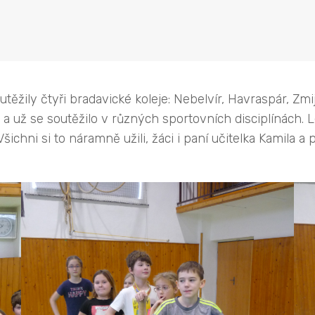
ěžily čtyři bradavické koleje: Nebelvír, Havraspár, Zmi
v a už se soutěžilo v různých sportovních disciplínách. Le
ichni si to náramně užili, žáci i paní učitelka Kamila 