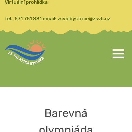
Virtuální prohlídka
tel.:
571 751 881
email:
zsvalbystrice@zsvb.cz
Barevná
olympiáda