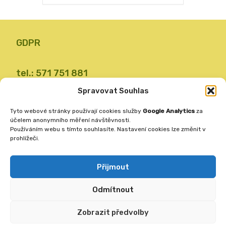
GDPR
tel.: 571 751 881
email: zsvalbystrice@zsvb.cz
Spravovat Souhlas
IČO: 48773689
Tyto webové stránky používají cookies služby
Google Analytics
za
ID datové schránky: 24dabpx
účelem anonymního měření návštěvnosti.
Používáním webu s tímto souhlasíte. Nastavení cookies lze změnit v
prohlížeči.
Základní škola
Valašská Bystřice 360
Přijmout
756 27
Odmítnout
Vytvořila
ANAFRA a.s.
Zobrazit předvolby