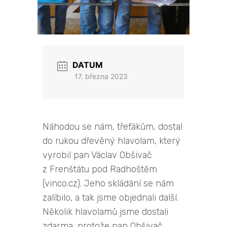
DATUM
17. března 2023
Náhodou se nám, třeťákům, dostal
do rukou dřevěný hlavolam, který
vyrobil pan Václav Obšivač
z Frenštátu pod Radhoštěm
(vinco.cz). Jeho skládání se nám
zalíbilo, a tak jsme objednali další.
Několik hlavolamů jsme dostali
zdarma, protože pan Obšivač