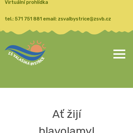
Virtuální prohlídka
tel.:
571 751 881
email:
zsvalbystrice@zsvb.cz
Ať žijí
hlavolamy!