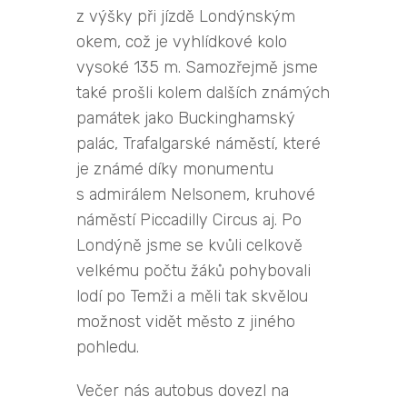
z výšky při jízdě Londýnským
okem, což je vyhlídkové kolo
vysoké 135 m. Samozřejmě jsme
také prošli kolem dalších známých
památek jako Buckinghamský
palác, Trafalgarské náměstí, které
je známé díky monumentu
s admirálem Nelsonem, kruhové
náměstí Piccadilly Circus aj. Po
Londýně jsme se kvůli celkově
velkému počtu žáků pohybovali
lodí po Temži a měli tak skvělou
možnost vidět město z jiného
pohledu.
Večer nás autobus dovezl na