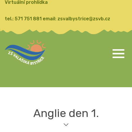
Virtuální prohlídka
tel.:
571 751 881
email:
zsvalbystrice@zsvb.cz
Anglie den 1.