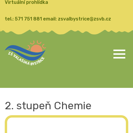
Virtuální prohlídka
tel.:
571 751 881
email:
zsvalbystrice@zsvb.cz
2. stupeň Chemie