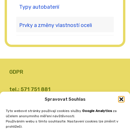
Typy autobaterií
Prvky a změny vlastností oceli
GDPR
tel.: 571 751 881
email: zsvalbystrice@zsvb.cz
Spravovat Souhlas
IČO: 48773689
Tyto webové stránky používají cookies služby
Google Analytics
za
ID datové schránky: 24dabpx
účelem anonymního měření návštěvnosti.
Používáním webu s tímto souhlasíte. Nastavení cookies lze změnit v
prohlížeči.