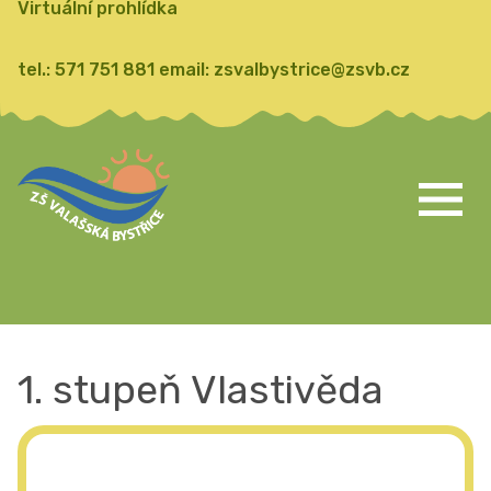
Virtuální prohlídka
tel.:
571 751 881
email:
zsvalbystrice@zsvb.cz
1. stupeň Vlastivěda